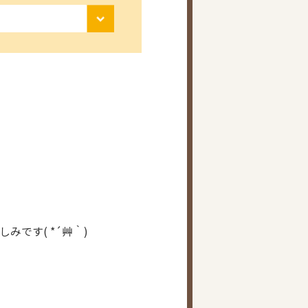
です( *´艸｀)