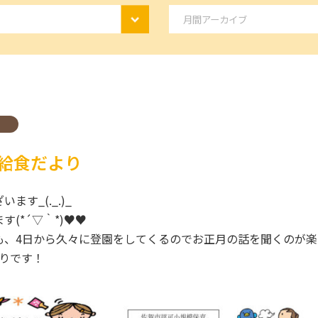
給食だより
す_(._.)_
(*´▽｀*)♥♥
、4日から久々に登園をしてくるのでお正月の話を聞くのが楽しみ
りです！